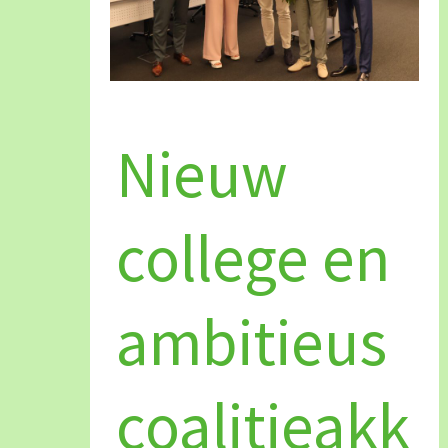
Nieuw
college
Nieuw
en
ambitieus
coalitieakkoord
college en
ambitieus
coalitieakk