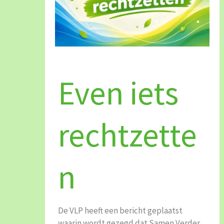
Even
iets
Even iets
rechtzetten
rechtzette
n
De VLP heeft een bericht geplaatst
waarin wordt gezegd dat Samen Verder