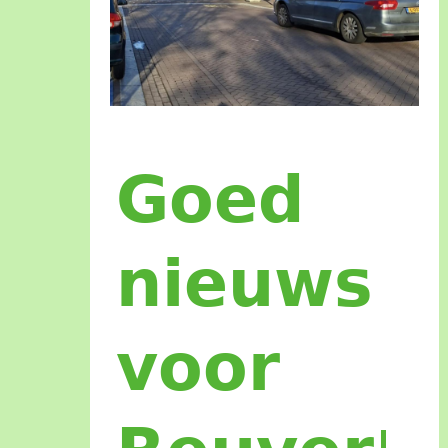
𝗚𝗼𝗲𝗱
𝗻𝗶𝗲𝘂𝘄𝘀
𝗚𝗼𝗲𝗱
𝘃𝗼𝗼𝗿
𝗥𝗲𝘂𝘃𝗲𝗿!
𝗻𝗶𝗲𝘂𝘄𝘀
𝘃𝗼𝗼𝗿