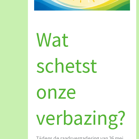
Wat
schetst
Wat
onze
verbazing?
schetst
onze
verbazing?
Tijdens de raadsvergadering van 26 mei